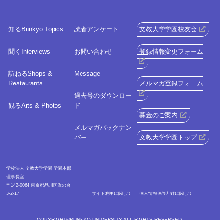
知る
Bunkyo Topics
読者アンケート
文教大学学園校友会
聞く
Interviews
お問い合わせ
登録情報変更フォーム
訪ねる
Shops &
Message
Restaurants
メルマガ登録フォーム
過去号のダウンロー
観る
Arts & Photos
ド
募金のご案内
メルマガバックナン
バー
文教大学学園トップ
学校法人 文教大学学園 学園本部
理事長室
〒142-0064 東京都品川区旗の台
3-2-17
サイト利⽤に関して
個人情報保護方針に関して
COPYRIGHT©BUNKYO UNIVERSITY ALL RIGHTS RESERVED.