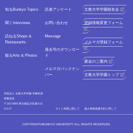
知る
Bunkyo Topics
読者アンケート
文教大学学園校友会
聞く
Interviews
お問い合わせ
登録情報変更フォーム
訪ねる
Shops &
Message
Restaurants
メルマガ登録フォーム
過去号のダウンロー
観る
Arts & Photos
ド
募金のご案内
メルマガバックナン
バー
文教大学学園トップ
学校法人 文教大学学園 学園本部
理事長室
〒142-0064 東京都品川区旗の台
3-2-17
サイト利⽤に関して
個人情報保護方針に関して
COPYRIGHT©BUNKYO UNIVERSITY ALL RIGHTS RESERVED.