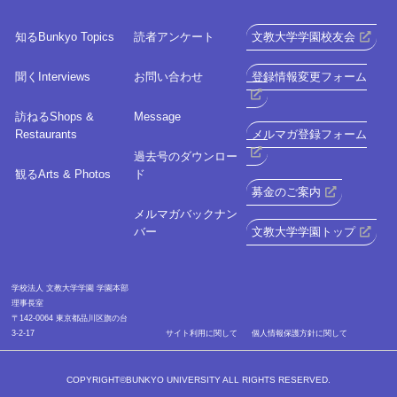
知る
Bunkyo Topics
読者アンケート
文教大学学園校友会
聞く
Interviews
お問い合わせ
登録情報変更フォーム
訪ねる
Shops &
Message
Restaurants
メルマガ登録フォーム
過去号のダウンロー
観る
Arts & Photos
ド
募金のご案内
メルマガバックナン
バー
文教大学学園トップ
学校法人 文教大学学園 学園本部
理事長室
〒142-0064 東京都品川区旗の台
3-2-17
サイト利⽤に関して
個人情報保護方針に関して
COPYRIGHT©BUNKYO UNIVERSITY ALL RIGHTS RESERVED.