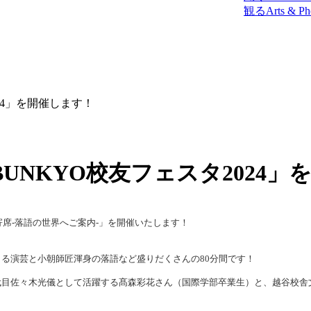
観る
Arts & Ph
24」を開催します！
NKYO校友フェスタ2024」
寄席-落語の世界へご案内-」を開催いたします！
る演芸と小朝師匠渾身の落語など盛りだくさんの80分間です！
目佐々木光儀として活躍する髙森彩花さん（国際学部卒業生）と、越谷校舎文