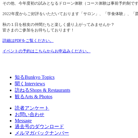
その他、今年度初の試みとなるドローン体験（コース体験は事前予約制です
2022年度からご好評をいただいております「サロン」、「学食体験」、「
秋の１日を校友の仲間たちと楽しく盛り上がってみませ
ん
か
？
皆さまのご参加をお待ちしております！
詳細はPDFをご覧ください。
イベントの予約はこちらからお申込みください。
知る
Bunkyo Topics
聞く
Interviews
訪ねる
Shops & Restaurants
観る
Arts & Photos
読者アンケート
お問い合わせ
Message
過去号のダウンロード
メルマガバックナンバー