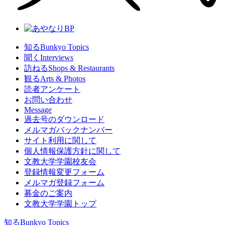
知る
Bunkyo Topics
聞く
Interviews
訪ねる
Shops & Restaurants
観る
Arts & Photos
読者アンケート
お問い合わせ
Message
過去号のダウンロード
メルマガバックナンバー
サイト利⽤に関して
個人情報保護方針に関して
文教大学学園校友会
登録情報変更フォーム
メルマガ登録フォーム
募金のご案内
文教大学学園トップ
知る
Bunkyo Topics