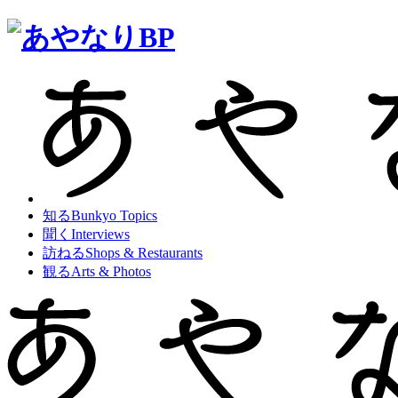
知る
Bunkyo Topics
聞く
Interviews
訪ねる
Shops & Restaurants
観る
Arts & Photos